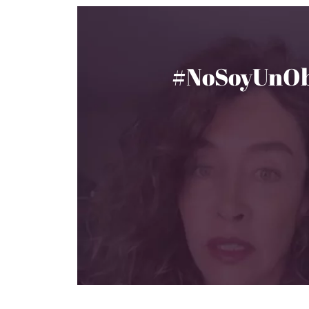
#NoSoyUnOb