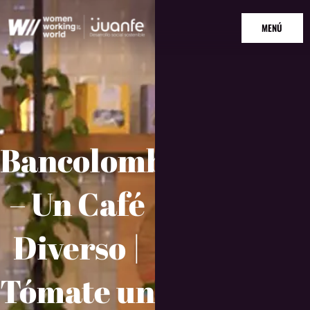
Ir
MAIN
al
MENÚ
MENU
contenido
Bancolombia
– Un Café
Diverso |
Tómate un