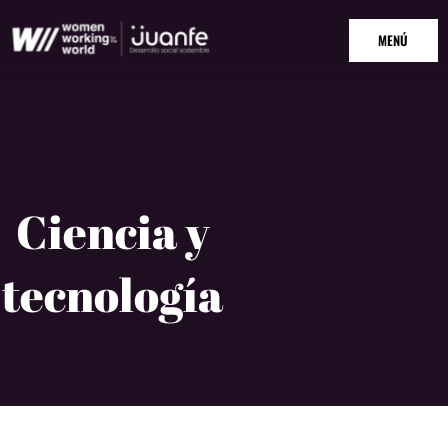
Ir
MAIN
al
MENÚ
MENU
contenido
Ciencia y
tecnología