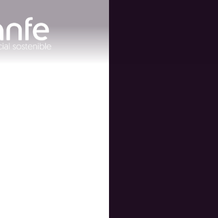
a nueva
nominada a
los Globe
 2022