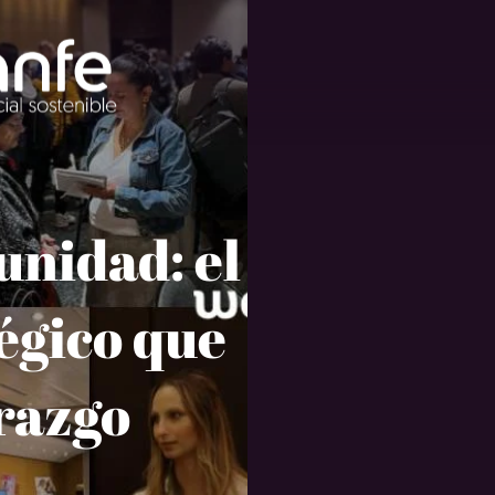
unidad: el
égico que
erazgo