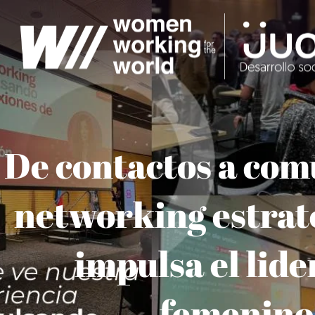
Ir
al
contenido
De contactos a com
networking estrat
impulsa el lid
femenino