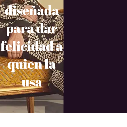
diseñada
para dar
felicidad a
quien la
usa