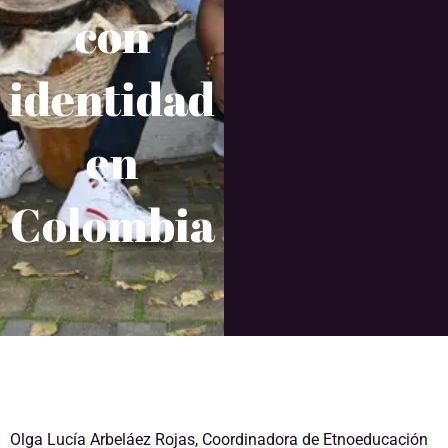
con
identidad
en
Colombia
Olga Lucía Arbeláez Rojas, Coordinadora de Etnoeducación