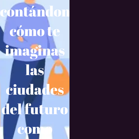
contándonos
cómo te
imaginas
las
ciudades
del futuro
como