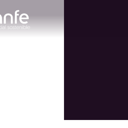
el Camino
ás Justas!