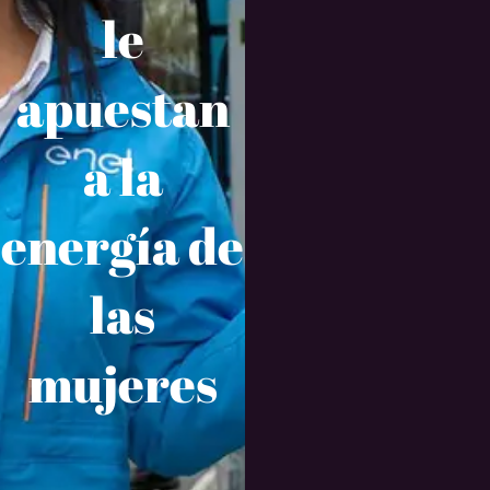
le
apuestan
a la
energía de
las
mujeres