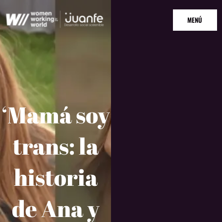
Ir
MAIN
al
MENÚ
MENU
contenido
‘Mamá soy
trans: la
historia
de Ana y