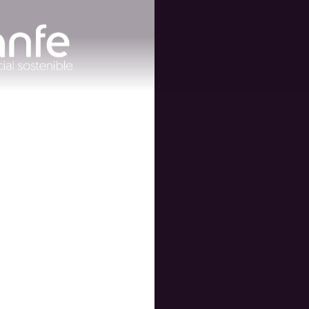
opone dar
quite el
timiento