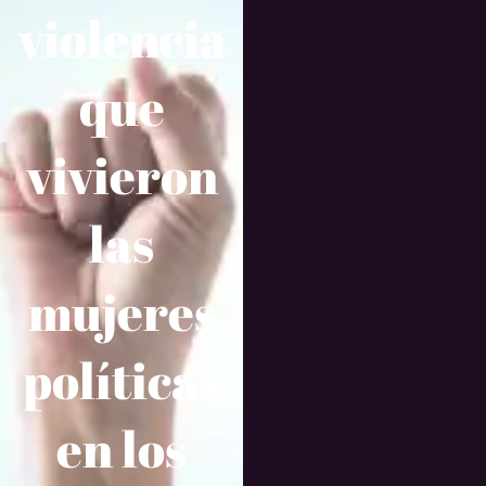
violencia
que
vivieron
las
mujeres
políticas
en los