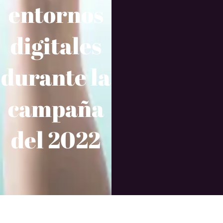
entornos
digitales
durante la
campaña
del 2022