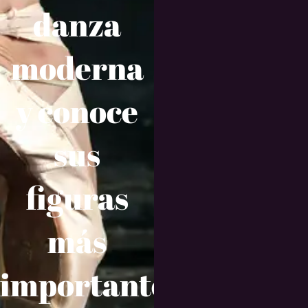
danza
moderna
y conoce
sus
figuras
más
importantes