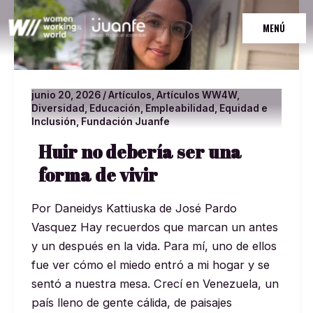
Ir
Huir
MAIN
al
no
MENÚ
MENU
contenido
debería
ser
una
junio 20, 2026
/
Artículos
,
Artículos WW4W
,
forma
Diversidad
,
Educación
,
Empleabilidad
,
Equidad e
de
Inclusión
,
Fundación Juanfe
vivir
Huir no debería ser una
forma de vivir
Por Daneidys Kattiuska de José Pardo
Vasquez Hay recuerdos que marcan un antes
y un después en la vida. Para mí, uno de ellos
fue ver cómo el miedo entró a mi hogar y se
sentó a nuestra mesa. Crecí en Venezuela, un
país lleno de gente cálida, de paisajes