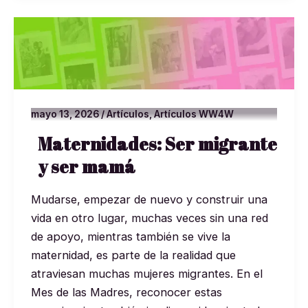
Maternidades:
Ser
migrante
y
ser
mayo 13, 2026
/
Artículos
,
Artículos WW4W
mamá
Maternidades: Ser migrante
y ser mamá
Mudarse, empezar de nuevo y construir una
vida en otro lugar, muchas veces sin una red
de apoyo, mientras también se vive la
maternidad, es parte de la realidad que
atraviesan muchas mujeres migrantes. En el
Mes de las Madres, reconocer estas