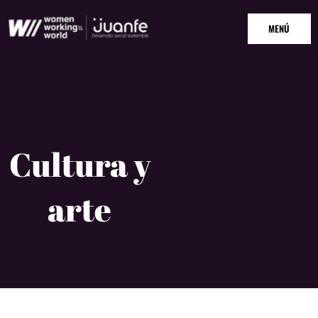
Ir
MAIN
al
MENÚ
MENU
contenido
Cultura y
arte