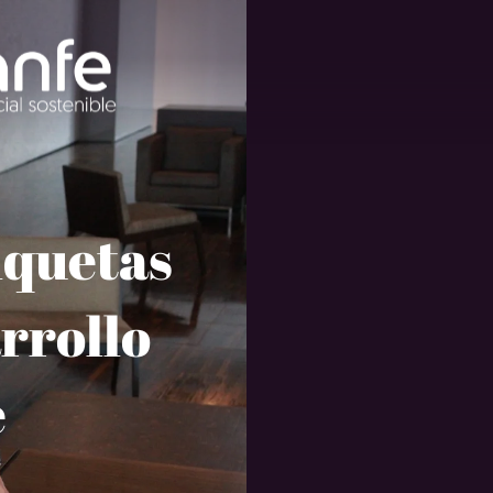
iquetas
arrollo
e