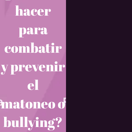
hacer
para
combatir
y prevenir
el
matoneo o
bullying?