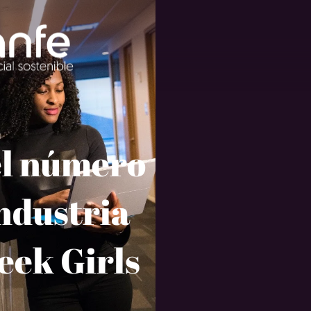
l número
Industria
eek Girls