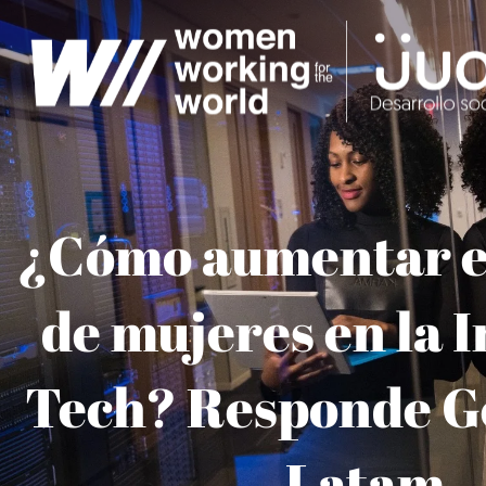
Ir
al
contenido
¿Cómo aumentar e
de mujeres en la 
Tech? Responde G
Latam