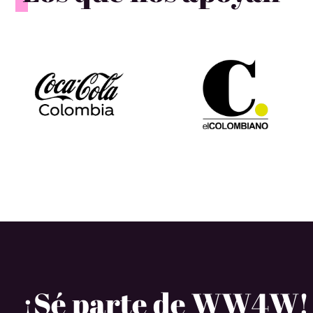
¡Sé parte de WW4W!