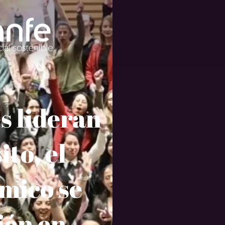
s lideran
to, el
mico se
ién en