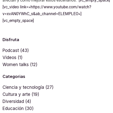
afectan y cómo mejorar estos escenarios.
[vc_empty_space]
[vc_video link=»https://www.youtube.com/watch?
v=xvAN0YWhC_s&ab_channel=ELEMPLEO»]
[vc_empty_space]
Disfruta
Podcast
(43)
Videos
(1)
Women talks
(12)
Categorias
Ciencia y tecnología
(27)
Cultura y arte
(19)
Diversidad
(4)
Educación
(30)